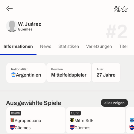
W. Juárez
Güemes
W. Juárez
#2
Güemes
Informationen
News
Statistiken
Verletzungen
Titel
Nationalität
Position
Alter
Argentinien
Mittelfeldspieler
27 Jahre
Ausgewählte Spiele
alles zeigen
08/08
15/08
Agropecuario
Mitre SdE
Güemes
Güemes