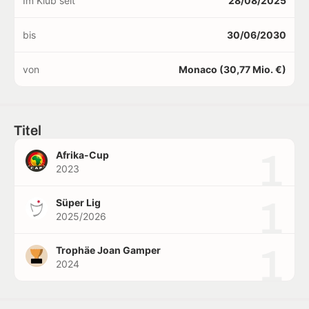
Im Klub seit
28/08/2025
bis
30/06/2030
von
Monaco (30,77 Mio. €)
Titel
1
Afrika-Cup
2023
1
Süper Lig
2025/2026
1
Trophäe Joan Gamper
2024