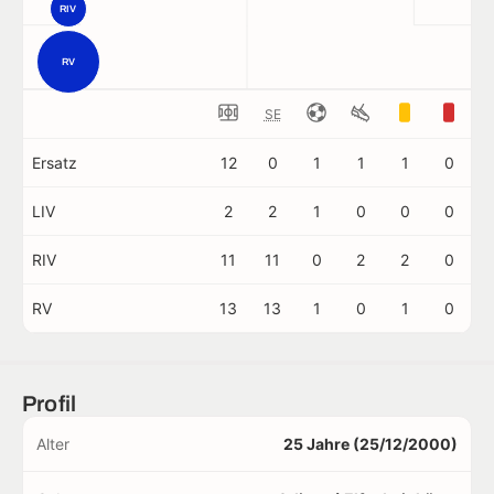
RIV
RV
SE
Ersatz
12
0
1
1
1
0
LIV
2
2
1
0
0
0
RIV
11
11
0
2
2
0
RV
13
13
1
0
1
0
Profil
Alter
25 Jahre (25/12/2000)