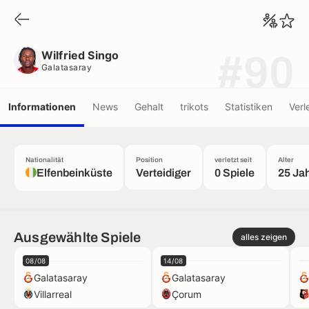
Wilfried Singo
Galatasaray
Wilfried Singo
#90
Galatasaray
Informationen
News
Gehalt
trikots
Statistiken
Verl
Nationalität
Position
verletzt seit
Alter
Elfenbeinküste
Verteidiger
0 Spiele
25 Ja
Ausgewählte Spiele
alles zeigen
08/08
14/08
Galatasaray
Galatasaray
Villarreal
Çorum