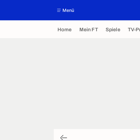
Menü
Home
Mein FT
Spiele
TV-P