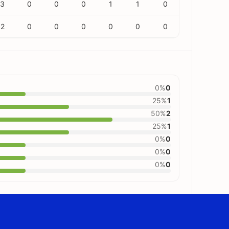
3
0
0
0
1
1
0
2
0
0
0
0
0
0
0%
0
25%
1
50%
2
25%
1
0%
0
0%
0
0%
0