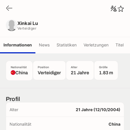
Xinkai Lu
Verteidiger
Xinkai Lu
Verteidiger
Informationen
News
Statistiken
Verletzungen
Titel
Nationalität
Position
Alter
Größe
China
Verteidiger
21 Jahre
1.83 m
Profil
Alter
21 Jahre (12/10/2004)
Nationalität
China