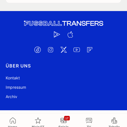
ÜBER UNS
Kontakt
Impressum
Archiv
@ FussballTransfers.com 2009-2026
Aktualisiert 20:28
17