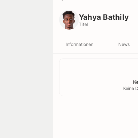
Yahya Bathily
Titel
Yahya Bathily
Titel
Informationen
News
K
Keine D