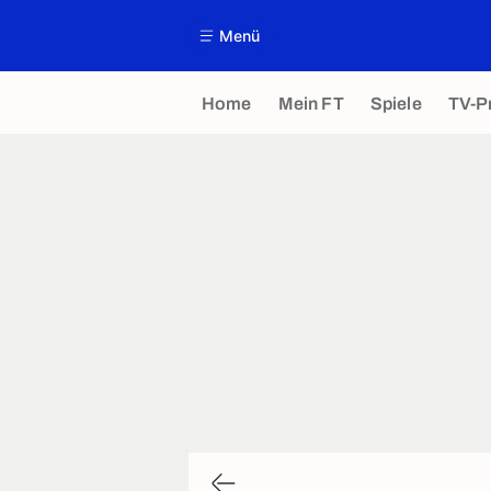
Menü
Home
Mein FT
Spiele
TV-P