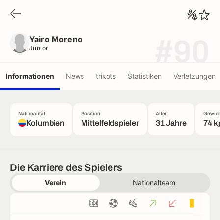
Yairo Moreno
Junior
Yairo Moreno
#90
Junior
Informationen
News
trikots
Statistiken
Verletzungen
Nationalität
Position
Alter
Gewich
Kolumbien
Mittelfeldspieler
31 Jahre
74 k
Die Karriere des Spielers
Verein
Nationalteam