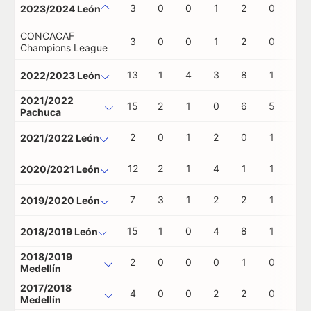
3
0
0
1
2
0
0
2023/2024 León
CONCACAF
3
0
0
1
2
0
0
Champions League
13
1
4
3
8
1
0
2022/2023 León
2021/2022
15
2
1
0
6
5
0
Pachuca
2
0
1
2
0
1
0
2021/2022 León
12
2
1
4
1
1
0
2020/2021 León
7
3
1
2
2
1
1
2019/2020 León
15
1
0
4
8
1
0
2018/2019 León
2018/2019
2
0
0
0
1
0
0
Medellín
2017/2018
4
0
0
2
2
0
0
Medellín