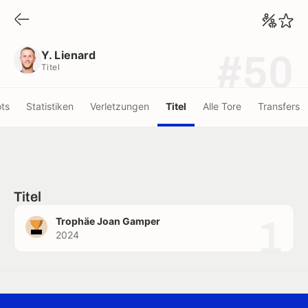
Y. Lienard
Titel
Y. Lienard
#50
Titel
ots
Statistiken
Verletzungen
Titel
Alle Tore
Transfers
Titel
1
Trophäe Joan Gamper
2024