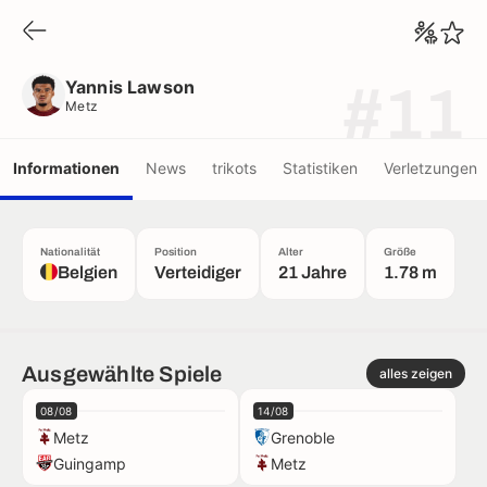
Yannis Lawson
Metz
Yannis Lawson
#11
Metz
Informationen
News
trikots
Statistiken
Verletzungen
Nationalität
Position
Alter
Größe
Belgien
Verteidiger
21 Jahre
1.78 m
Ausgewählte Spiele
alles zeigen
08/08
14/08
Metz
Grenoble
Guingamp
Metz