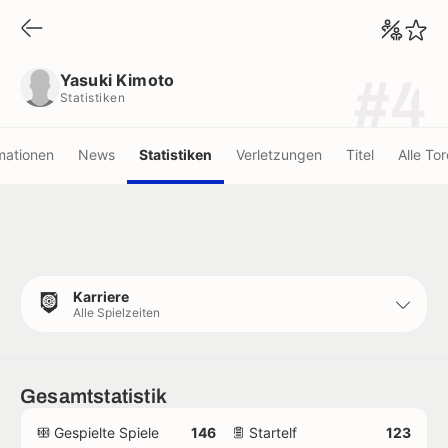
Yasuki Kimoto
Statistiken
Yasuki Kimoto
#4
Statistiken
mationen
News
Statistiken
Verletzungen
Titel
Alle Tor
Karriere
Alle Spielzeiten
Gesamtstatistik
Gespielte Spiele
146
Startelf
123