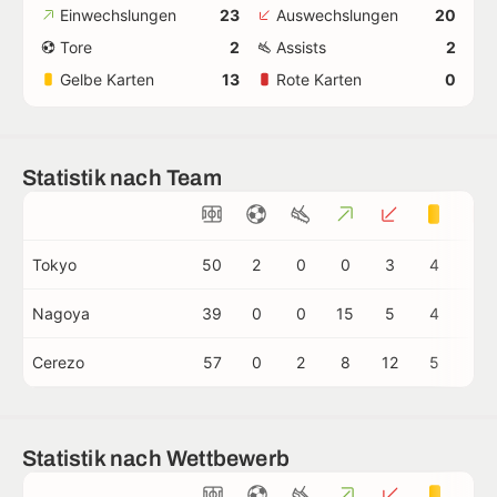
Einwechslungen
23
Auswechslungen
20
Tore
2
Assists
2
Gelbe Karten
13
Rote Karten
0
Statistik nach Team
Tokyo
50
2
0
0
3
4
0
Nagoya
39
0
0
15
5
4
0
Cerezo
57
0
2
8
12
5
0
Statistik nach Wettbewerb