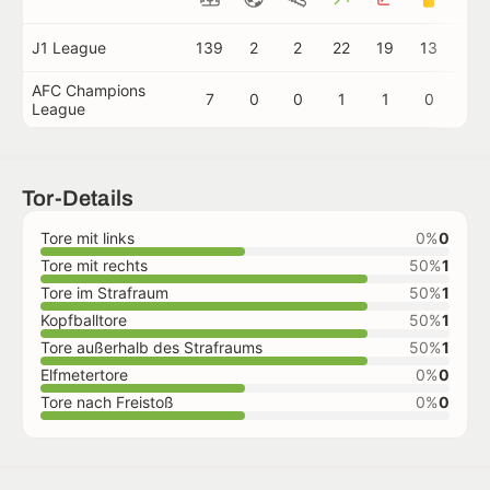
J1 League
139
2
2
22
19
13
0
AFC Champions
7
0
0
1
1
0
0
League
Tor-Details
Tore mit links
0%
0
Tore mit rechts
50%
1
Tore im Strafraum
50%
1
Kopfballtore
50%
1
Tore außerhalb des Strafraums
50%
1
Elfmetertore
0%
0
Tore nach Freistoß
0%
0