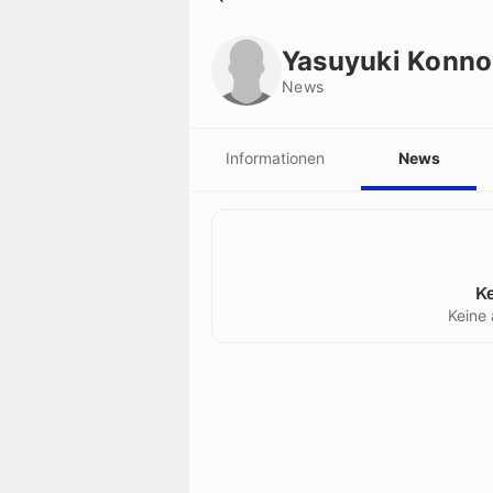
Yasuyuki Konno
News
Yasuyuki Konno
News
Informationen
News
K
Keine 