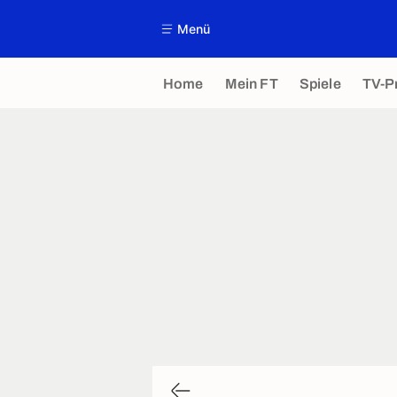
Menü
Home
Mein FT
Spiele
TV-P