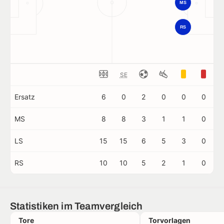
MS
RS
SE
Ersatz
6
0
2
0
0
0
MS
8
8
3
1
1
0
LS
15
15
6
5
3
0
RS
10
10
5
2
1
0
Statistiken im Teamvergleich
Tore
Torvorlagen