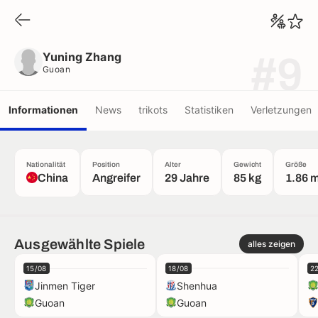
Yuning Zhang
Guoan
Yuning Zhang
#9
Guoan
Informationen
News
trikots
Statistiken
Verletzungen
Nationalität
Position
Alter
Gewicht
Größe
China
Angreifer
29 Jahre
85 kg
1.86 
Ausgewählte Spiele
alles zeigen
15/08
18/08
2
Jinmen Tiger
Shenhua
Guoan
Guoan