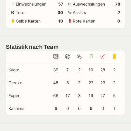
Einwechslungen
57
Auswechslungen
78
Tore
30
Assists
7
Gelbe Karten
10
Rote Karten
0
Statistik nach Team
Kyoto
39
7
2
10
28
2
0
Cerezo
45
6
2
22
23
2
0
Eupen
66
17
3
19
27
5
0
Kashima
6
0
0
6
0
1
0