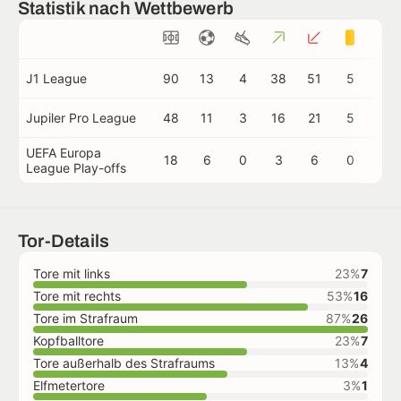
Statistik nach Wettbewerb
J1 League
90
13
4
38
51
5
0
Jupiler Pro League
48
11
3
16
21
5
0
UEFA Europa
18
6
0
3
6
0
0
League Play-offs
Tor-Details
Tore mit links
23%
7
Tore mit rechts
53%
16
Tore im Strafraum
87%
26
Kopfballtore
23%
7
Tore außerhalb des Strafraums
13%
4
Elfmetertore
3%
1