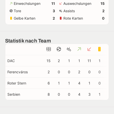
Einwechslungen
11
Auswechslungen
15
Tore
3
Assists
2
Gelbe Karten
2
Rote Karten
0
Statistik nach Team
DAC
15
2
1
1
11
1
0
Ferencváros
2
0
0
2
0
0
0
Roter Stern
6
1
1
4
1
0
0
Serbien
8
0
0
4
3
1
0