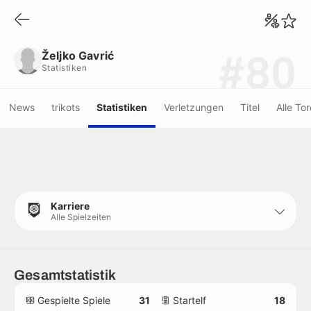
Željko Gavrić
Statistiken
Željko Gavrić
#80
Statistiken
News
trikots
Statistiken
Verletzungen
Titel
Alle Tor
Karriere
Alle Spielzeiten
Gesamtstatistik
Gespielte Spiele
31
Startelf
18