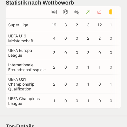
Statistik nach Wettbewerb
Super Liga
19
3
2
3
12
1
0
UEFA U19
4
0
0
2
2
0
0
Meisterschaft
UEFA Europa
3
0
0
3
0
0
0
League
Internationale
2
0
0
1
1
0
0
Freundschaftsspiele
UEFA U21
Championship
2
0
0
1
0
1
0
Qualification
UEFA Champions
1
0
0
1
0
0
0
League
Tor-Details