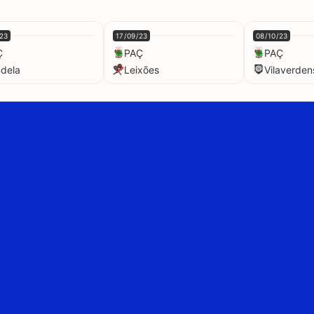
23
17/09/23
08/10/23
Ç
PAÇ
PAÇ
dela
Leixões
Vilaverden