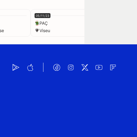
05/11/23
19/11/23
PAÇ
PAÇ
se
Viseu
Santa Clara