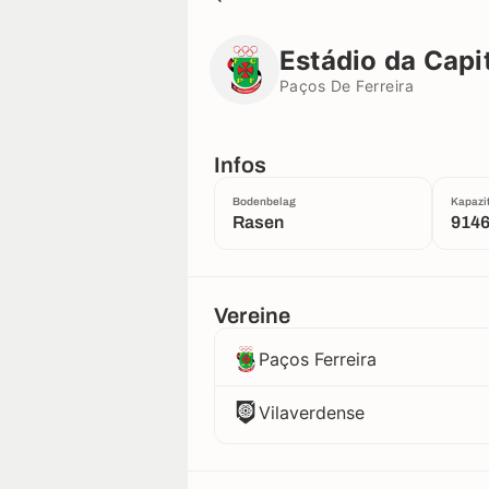
Estádio da Capital do Móvel
Paços De Ferreira
Estádio da Capi
Paços De Ferreira
Infos
Bodenbelag
Kapazit
Rasen
914
Vereine
Paços Ferreira
Vilaverdense