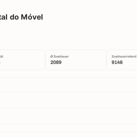
tal do Móvel
ät
Ø Zuschauer
Zuschauerrekord
6
2089
9146