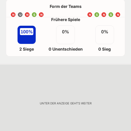
Form der Teams
N
U
N
S
N
N
S
N
S
N
Frühere Spiele
100%
0%
0%
2 Siege
0 Unentschieden
0 Sieg
UNTER DER ANZEIGE GEHT'S WEITER