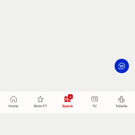
2
Home
Mein FT
Spiele
TV
Tabelle