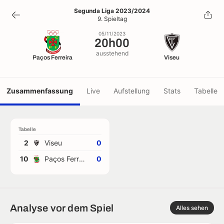
20h00
Segunda Liga 2023/2024
9. Spieltag
05/11/2023
05/11/2023
20h00
ausstehend
Paços Ferreira
Viseu
Zusammenfassung
Live
Aufstellung
Stats
Tabelle
Tabelle
2
Viseu
0
10
Paços Ferreira
0
Analyse vor dem Spiel
Alles sehen