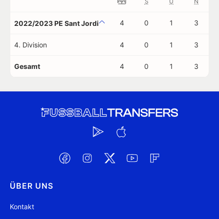
S
U
N
4
0
1
3
2022/2023 PE Sant Jordi
4. Division
4
0
1
3
Gesamt
4
0
1
3
ÜBER UNS
Kontakt