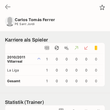
Carlos Tomás Ferrer
PE Sant Jordi
Carlos Tomás Ferrer
PE Sant Jordi
Karriere als Spieler
2010/2011
1
0
0
0
0
0
0
Villarreal
La Liga
1
0
0
0
0
0
0
Gesamt
1
0
0
0
0
0
0
Statistik (Trainer)