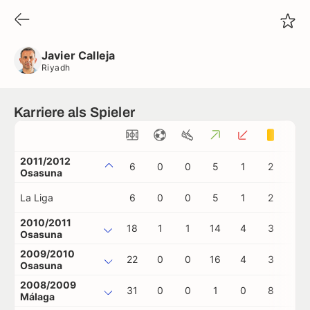
Javier Calleja
Riyadh
Javier Calleja
Riyadh
Karriere als Spieler
2011/2012
6
0
0
5
1
2
0
Osasuna
La Liga
6
0
0
5
1
2
0
2010/2011
18
1
1
14
4
3
0
Osasuna
2009/2010
22
0
0
16
4
3
0
Osasuna
2008/2009
31
0
0
1
0
8
1
Málaga