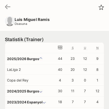
Luis Miguel Ramis
Osasuna
Luis Miguel Ramis
Osasuna
Statistik (Trainer)
S
U
N
44
23
12
9
2025/2026 Burgos
LaLiga 2
40
20
12
8
Copa del Rey
4
3
0
1
30
11
7
12
2024/2025 Burgos
18
7
7
4
2023/2024 Espanyol