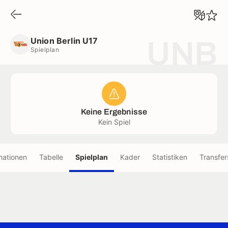
Union Berlin U17
Spielplan
Union Berlin U17
UNB
Spielplan
Keine Ergebnisse
Kein Spiel
mationen
Tabelle
Spielplan
Kader
Statistiken
Transfer