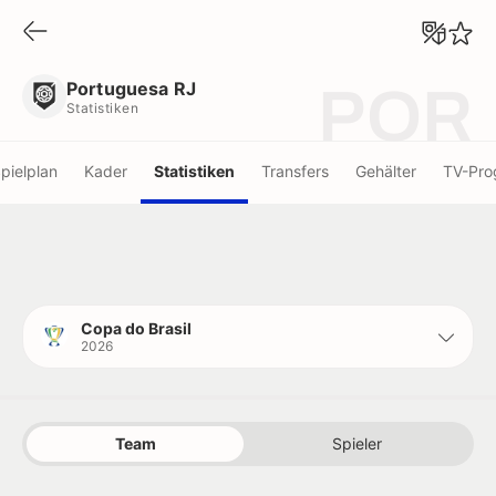
Portuguesa RJ
Statistiken
Portuguesa RJ
POR
Statistiken
pielplan
Kader
Statistiken
Transfers
Gehälter
TV-Pr
Copa do Brasil
2026
Team
Spieler