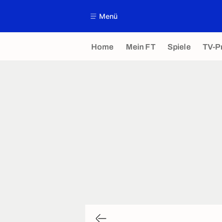
Menü
Home
Mein FT
Spiele
TV-P