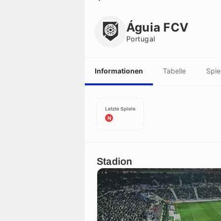
Águia FCV
Portugal
Águia FCV
Portugal
Informationen
Tabelle
Spie
Letzte Spiele
N
Stadion