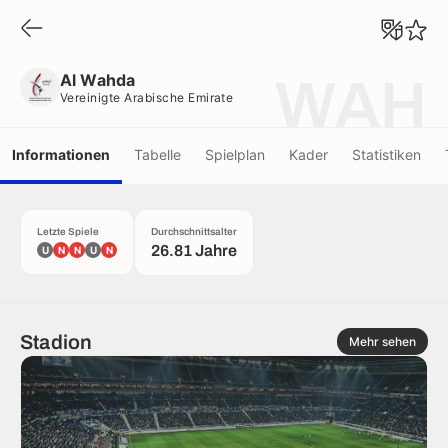
Al Wahda
Vereinigte Arabische Emirate
Al Wahda
WAH
Vereinigte Arabische Emirate
Informationen
Tabelle
Spielplan
Kader
Statistiken
Letzte Spiele
Durchschnittsalter
26.81 Jahre
U
N
N
U
N
Stadion
Mehr sehen