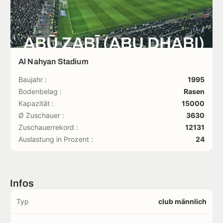
ABŪ ẒABĪ (ABU DHABI)
Al Nahyan Stadium
Baujahr :
1995
Bodenbelag :
Rasen
Kapazität :
15000
Ø Zuschauer :
3630
Zuschauerrekord :
12131
Auslastung in Prozent :
24
Infos
Typ
club männlich