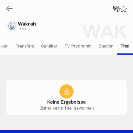
Wakrah
Titel
Wakrah
WAK
Titel
tiken
Transfers
Gehälter
TV-Programm
Stadion
Titel
Keine Ergebnisse
Bisher keine Titel gewonnen