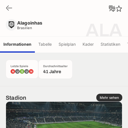
Alagoinhas
Brasilien
Alagoinhas
ALA
Brasilien
Informationen
Tabelle
Spielplan
Kader
Statistiken
Letzte Spiele
Durchschnittsalter
41 Jahre
N
U
S
U
N
Stadion
Mehr sehen