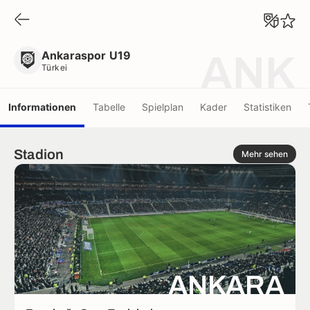
Ankaraspor U19
Türkei
Ankaraspor U19
ANK
Türkei
Informationen
Tabelle
Spielplan
Kader
Statistiken
Stadion
Mehr sehen
ANKARA