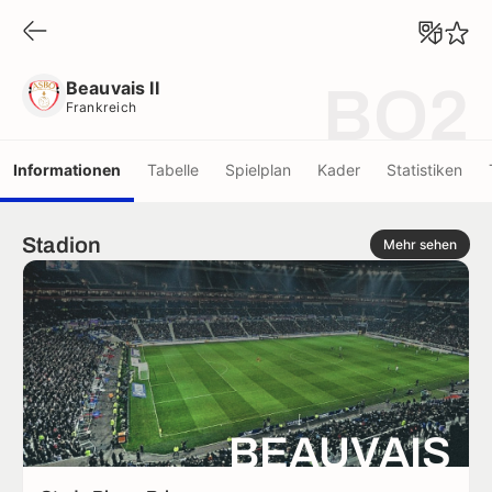
Beauvais II
Frankreich
Beauvais II
BO2
Frankreich
Informationen
Tabelle
Spielplan
Kader
Statistiken
Stadion
Mehr sehen
BEAUVAIS