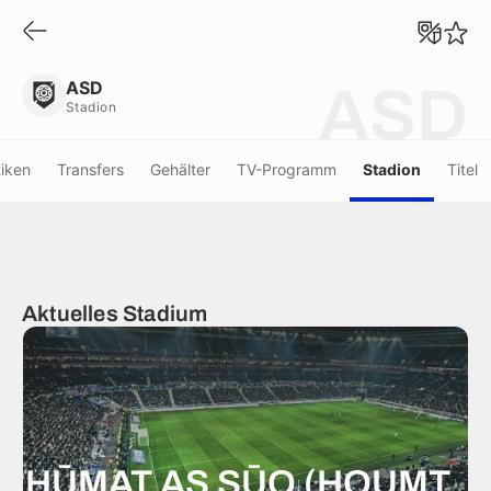
ASD
Stadion
ASD
ASD
Stadion
tiken
Transfers
Gehälter
TV-Programm
Stadion
Titel
Aktuelles Stadium
ḤŪMAT AS SŪQ (HOUMT