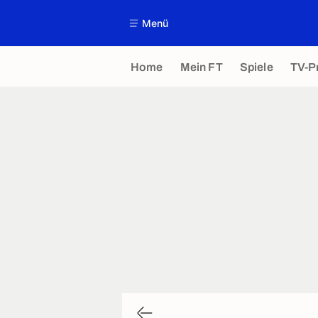
Menü
Home
Mein FT
Spiele
TV-P