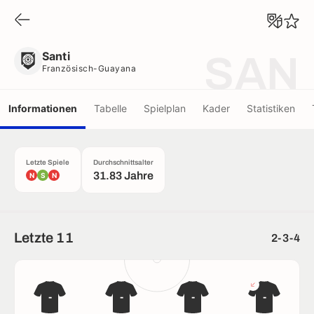
Santi
Französisch-Guayana
Santi
SAN
Französisch-Guayana
Informationen
Tabelle
Spielplan
Kader
Statistiken
Letzte Spiele
Durchschnittsalter
31.83 Jahre
N
S
N
Letzte 11
2-3-4
-
-
-
-