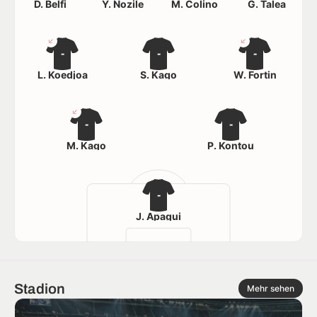
D. Belfi
Y. Nozile
M. Colino
G. Talea
-
-
-
L. Koedjoa
S. Kago
W. Fortin
-
-
M. Kago
P. Kontou
-
J. Apagui
Stadion
Mehr sehen