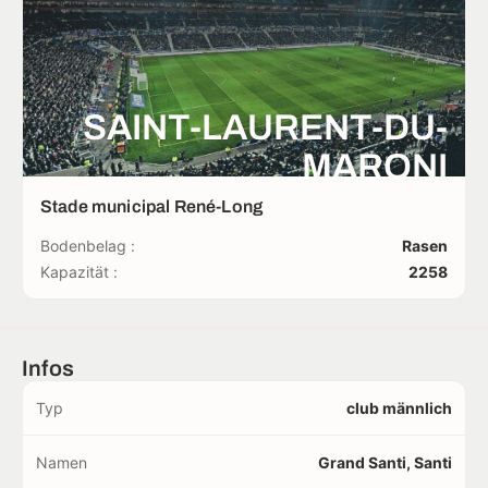
SAINT-LAURENT-DU-
MARONI
Stade municipal René-Long
Bodenbelag :
Rasen
Kapazität :
2258
Infos
Typ
club männlich
Namen
Grand Santi, Santi