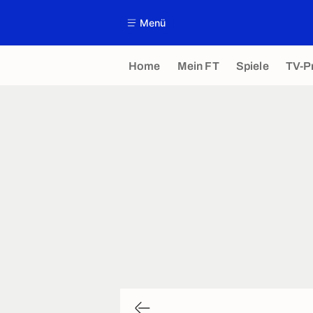
Menü
Home
Mein FT
Spiele
TV-P