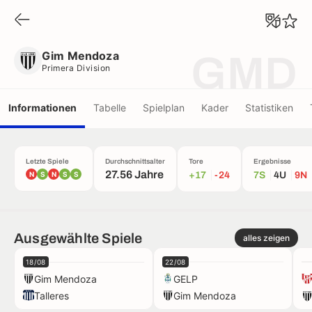
Gim Mendoza
Primera Division
Gim Mendoza
GMD
Primera Division
Informationen
Tabelle
Spielplan
Kader
Statistiken
Letzte Spiele
Durchschnittsalter
Tore
Ergebnisse
27.56 Jahre
N
S
N
S
S
+17
-24
7S
4U
9N
Ausgewählte Spiele
alles zeigen
18/08
22/08
Gim Mendoza
GELP
Talleres
Gim Mendoza