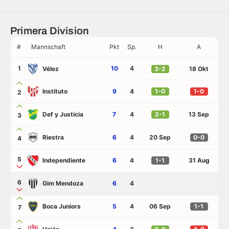
Primera Division
#
Mannschaft
Pkt
Sp.
H
A
1
10
4
Vélez
3-2
18 Okt
Instituto
9
4
1-0
1-0
2
Def y Justicia
7
4
2-1
13 Sep
3
Riestra
6
4
20 Sep
0-0
4
5
Independiente
6
4
1-1
31 Aug
6
Gim Mendoza
6
4
Boca Juniors
5
4
06 Sep
1-1
7