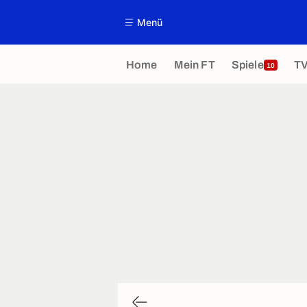
Menü
Home
Mein FT
Spiele
T
10