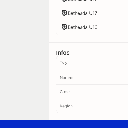
Bethesda U17
Bethesda U16
Infos
Typ
Namen
Code
Region