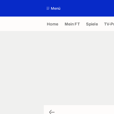
Menü
Home
Mein FT
Spiele
TV-P