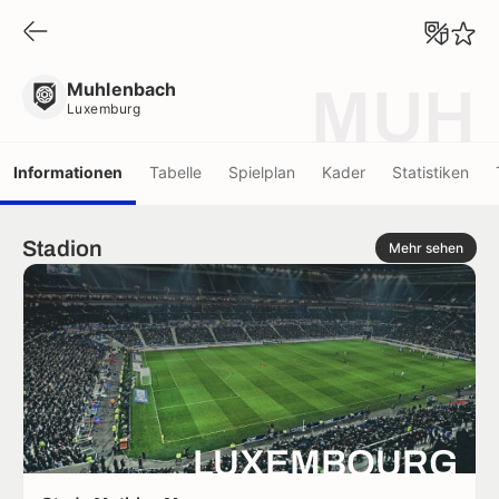
Muhlenbach
Luxemburg
Muhlenbach
MUH
Luxemburg
Informationen
Tabelle
Spielplan
Kader
Statistiken
Stadion
Mehr sehen
LUXEMBOURG