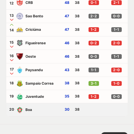
CRB
48
38
0-1
2-1
12
13
Sao Bento
47
38
2-2
0-0
Criciúma
47
38
1-2
1-1
14
15
Figueirense
46
38
0-2
2-0
16
Oeste
46
38
0-0
1-1
17
Paysandu
43
38
1-1
2-0
18
38
38
Sampaio Correa
3-1
1-0
19
35
38
Juventude
1-2
0-0
20
30
38
Boa