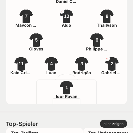
Daniel Cruz
7
10
8
Maycon Lucas
Aldo
Thallyson
5
6
Cloves
Philippe Guimarães
11
4
3
2
Kaio Cristian
Luan
Rodrigão
Gabriel Arantes
1
Igor Rayan
Top-Spieler
alles zeigen
Top-Torjäger
Top-Vorlagengeber