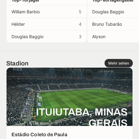
William Barbio
5
Douglas Baggio
Hélder
4
Bruno Tubarão
Douglas Baggio
3
Alyson
Stadion
Mehr sehen
ITUIUTABA, MINAS
GERAIS
Estádio Coleto de Paula