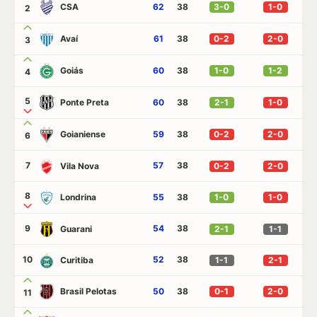
CSA
62
38
3-0
1-0
2
Avaí
61
38
0-2
2-0
3
Goiás
60
38
1-0
1-2
4
5
Ponte Preta
60
38
2-1
1-0
Goianiense
59
38
0-2
2-0
6
7
57
38
Vila Nova
0-2
2-0
8
Londrina
55
38
1-0
1-0
9
54
38
Guarani
2-1
1-1
10
52
38
Curitiba
1-1
2-1
Brasil Pelotas
50
38
0-1
2-0
11