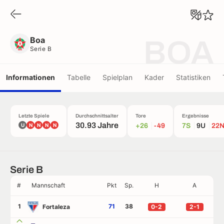
Boa
Serie B
Boa
BOA
Serie B
Informationen
Tabelle
Spielplan
Kader
Statistiken
Letzte Spiele
Durchschnittsalter
Tore
Ergebnisse
30.93 Jahre
U
N
N
N
N
+26
-49
7S
9U
22
Serie B
#
Mannschaft
Pkt
Sp.
H
A
1
71
38
Fortaleza
0-2
2-1