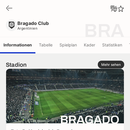
Bragado Club
Argentinien
Bragado Club
BRA
Argentinien
Informationen
Tabelle
Spielplan
Kader
Statistiken
Stadion
Mehr sehen
BRAGADO