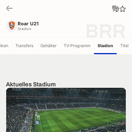
Roar U21
Stadion
Roar U21
BRR
Stadion
tiken
Transfers
Gehälter
TV-Programm
Stadion
Titel
Aktuelles Stadium