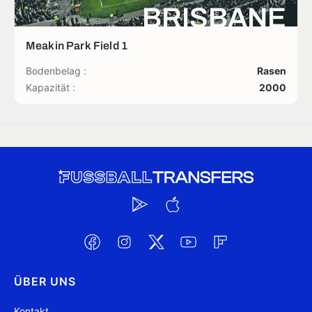
BRISBANE
Meakin Park Field 1
Bodenbelag :
Rasen
Kapazität :
2000
ÜBER UNS
Kontakt