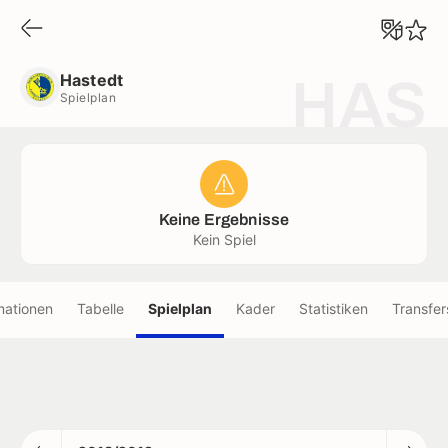
Hastedt
Spielplan
Hastedt
HAS
Spielplan
Keine Ergebnisse
Kein Spiel
mationen
Tabelle
Spielplan
Kader
Statistiken
Transfer