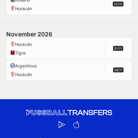
25/10
Huracán
November 2026
Huracán
01/11
Tigre
Argentinos
08/11
Huracán