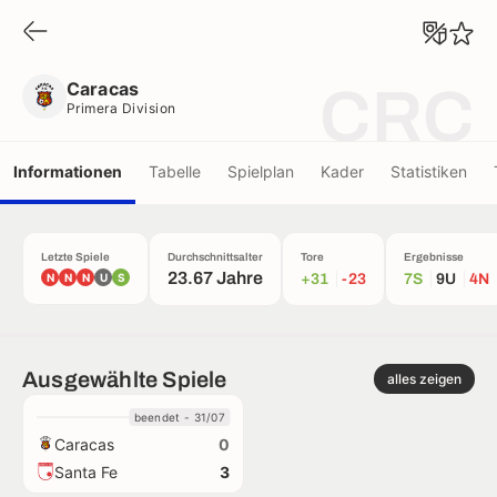
Caracas
Primera Division
Caracas
CRC
Primera Division
Informationen
Tabelle
Spielplan
Kader
Statistiken
Letzte Spiele
Durchschnittsalter
Tore
Ergebnisse
23.67 Jahre
N
N
N
U
S
+31
-23
7S
9U
4N
Ausgewählte Spiele
alles zeigen
beendet - 31/07
Caracas
0
Santa Fe
3