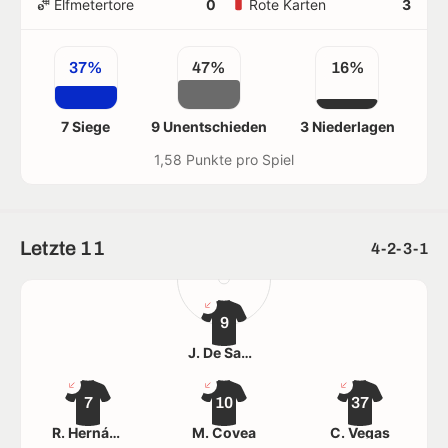
Elfmetertore
0
Rote Karten
3
37%
47%
16%
7 Siege
9 Unentschieden
3 Niederlagen
1,58 Punkte pro Spiel
Letzte 11
4-2-3-1
9
J. De Santis
7
10
37
R. Hernández
M. Covea
C. Vegas