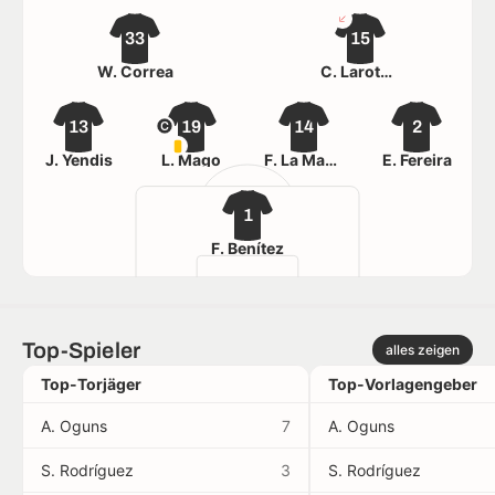
33
15
W. Correa
C. Larotonda
13
19
14
2
J. Yendis
L. Mago
F. La Mantía
E. Fereira
1
F. Benítez
Top-Spieler
alles zeigen
Top-Torjäger
Top-Vorlagengeber
A. Oguns
7
A. Oguns
S. Rodríguez
3
S. Rodríguez