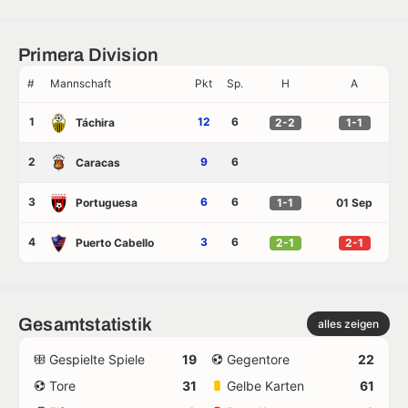
Primera Division
#
Mannschaft
Pkt
Sp.
H
A
1
12
6
Táchira
2-2
1-1
2
9
6
Caracas
3
6
6
Portuguesa
1-1
01 Sep
4
3
6
Puerto Cabello
2-1
2-1
Gesamtstatistik
alles zeigen
Gespielte Spiele
19
Gegentore
22
Tore
31
Gelbe Karten
61