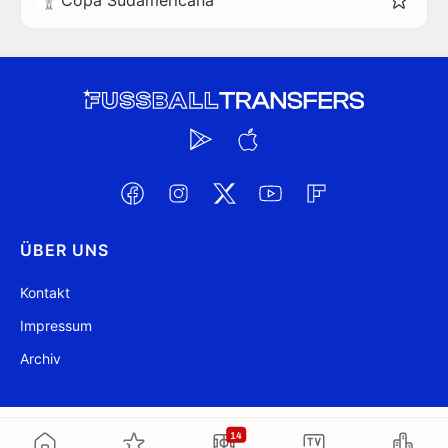
Copa Sudamericana
ÜBER UNS
Kontakt
Impressum
Archiv
@ FussballTransfers.com 2009-2026
Aktualisiert 15:21
14