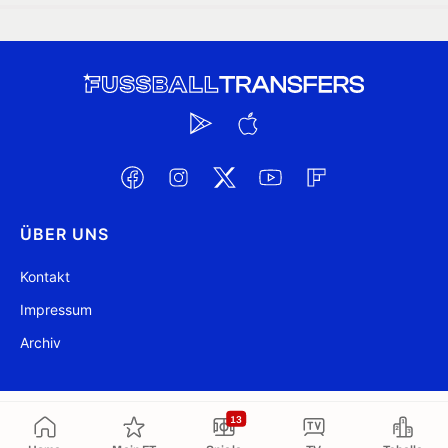
ÜBER UNS
Kontakt
Impressum
Archiv
@ FussballTransfers.com 2009-2026
Aktualisiert 20:43
13