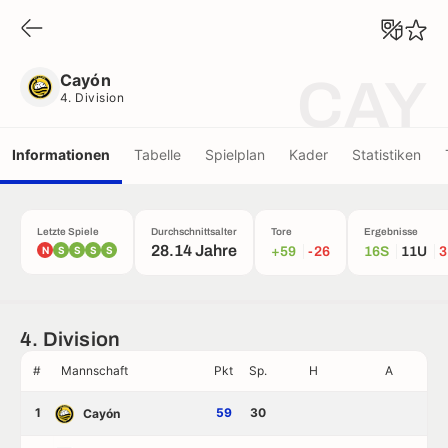
Cayón
4. Division
Cayón
CAY
4. Division
Informationen
Tabelle
Spielplan
Kader
Statistiken
Letzte Spiele
Durchschnittsalter
Tore
Ergebnisse
28.14 Jahre
N
S
S
S
S
+59
-26
16S
11U
3
4. Division
#
Mannschaft
Pkt
Sp.
H
A
1
59
30
Cayón