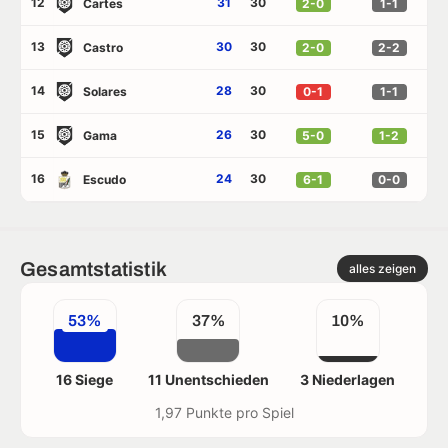
12
31
30
Cartes
2-0
1-1
13
30
30
Castro
2-0
2-2
14
28
30
Solares
0-1
1-1
15
26
30
Gama
5-0
1-2
16
24
30
Escudo
6-1
0-0
Gesamtstatistik
alles zeigen
53%
37%
10%
16 Siege
11 Unentschieden
3 Niederlagen
1,97 Punkte pro Spiel