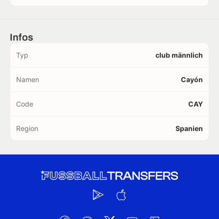
Infos
Typ
club männlich
Namen
Cayón
Code
CAY
Region
Spanien