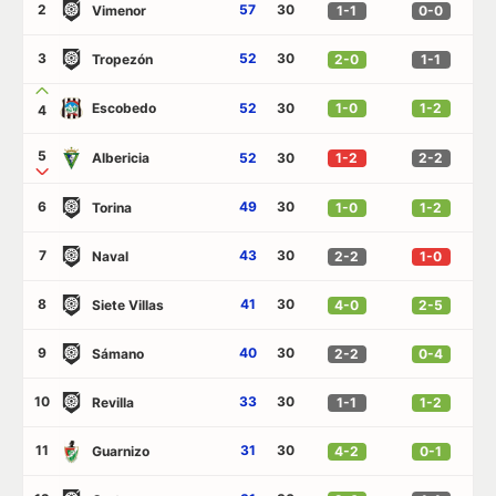
2
57
30
Vimenor
1-1
0-0
3
52
30
Tropezón
2-0
1-1
Escobedo
52
30
1-0
1-2
4
5
Albericia
52
30
1-2
2-2
6
49
30
Torina
1-0
1-2
7
43
30
Naval
2-2
1-0
8
41
30
Siete Villas
4-0
2-5
9
40
30
Sámano
2-2
0-4
10
33
30
Revilla
1-1
1-2
11
31
30
Guarnizo
4-2
0-1