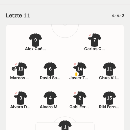
Letzte 11
4-4-2
9
7
Álex Cañizo
Carlos Cagigas
10
6
14
11
Marcos Sáez
David Sanz
Javier Turrado
Chus Villar
3
4
2
15
Álvaro Díez
Álvaro Mier
Gabi Fernández
Riki Fernández
1