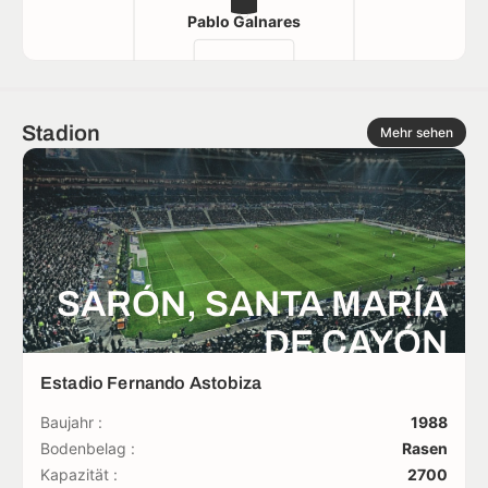
Pablo Galnares
Stadion
Mehr sehen
SARÓN, SANTA MARÍA
DE CAYÓN
Estadio Fernando Astobiza
Baujahr :
1988
Bodenbelag :
Rasen
Kapazität :
2700