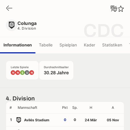
Colunga
4. Division
Colunga
CDC
4. Division
Informationen
Tabelle
Spielplan
Kader
Statistiken
Letzte Spiele
Durchschnittsalter
30.28 Jahre
N
N
S
U
N
4. Division
#
Mannschaft
Pkt
Sp.
H
A
1
0
0
Avilés Stadium
24 Mär
05 Nov