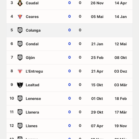
3
0
0
Caudal
26 Nov
14 Apr
4
0
0
Ceares
05 Mai
14 Jan
5
0
0
Colunga
6
0
0
Condal
21 Jan
12 Mai
7
0
0
Gijón
25 Feb
08 Okt
8
0
0
L'Entregu
21 Apr
03 Dez
9
0
0
Lealtad
15 Okt
03 Mär
10
0
0
Lenense
01 Okt
18 Feb
11
0
0
Llanera
29 Okt
17 Mär
12
0
0
Llanes
07 Apr
19 Nov