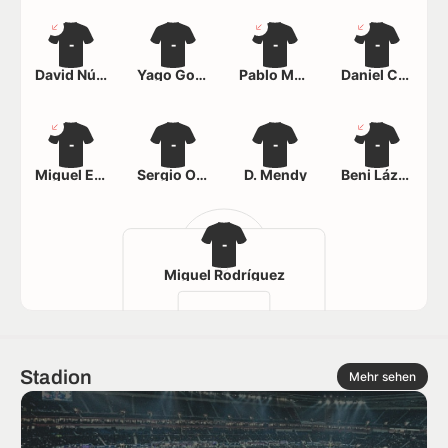
-
-
-
-
David Núñez
Yago González
Pablo Martínez
Daniel Corgo
-
-
-
-
Miguel Estébanez
Sergio Ordóñez
D. Mendy
Beni Lázaro
-
Miguel Rodríguez
Stadion
Mehr sehen