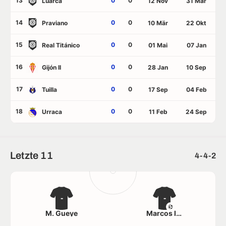
13
0
0
Luarca
12 Nov
31 Mär
14
0
0
Praviano
10 Mär
22 Okt
15
0
0
Real Titánico
01 Mai
07 Jan
16
0
0
Gijón II
28 Jan
10 Sep
17
0
0
Tuilla
17 Sep
04 Feb
18
0
0
Urraca
11 Feb
24 Sep
Letzte 11
4-4-2
-
-
M. Gueye
Marcos Iglesias