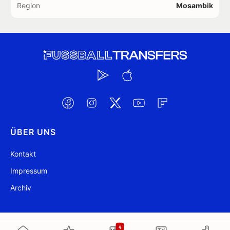
Region
Mosambik
ÜBER UNS
Kontakt
Impressum
Archiv
@ FussballTransfers.com 2009-2026
Aktualisiert 13:20
4