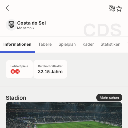
Costa do Sol
Mosambik
Costa do Sol
CDS
Mosambik
Informationen
Tabelle
Spielplan
Kader
Statistiken
Letzte Spiele
Durchschnittsalter
32.15 Jahre
N
N
Stadion
Mehr sehen