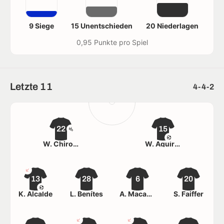
9 Siege
15 Unentschieden
20 Niederlagen
0,95 Punkte pro Spiel
Letzte 11
4-4-2
22
15
W. Chiroque
W. Aguirre
13
28
6
20
K. Alcalde
L. Benítes
A. Macavilca
S. Faiffer