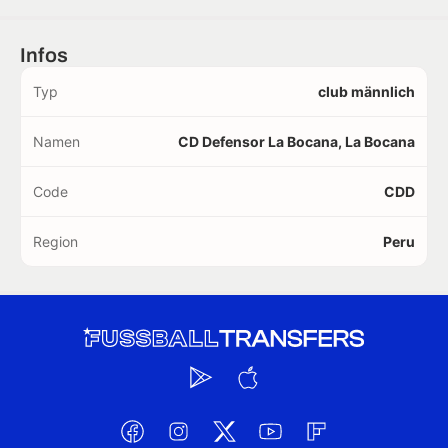
Infos
Typ
club männlich
Namen
CD Defensor La Bocana, La Bocana
Code
CDD
Region
Peru