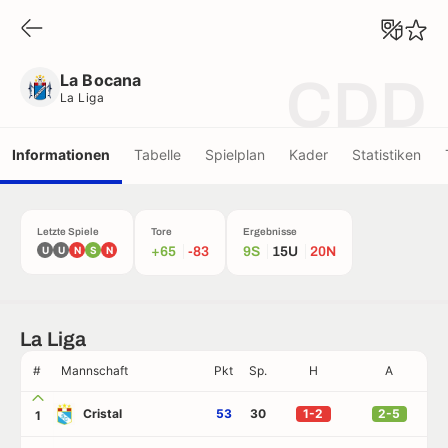
La Bocana
La Liga
La Bocana
CDD
La Liga
Informationen
Tabelle
Spielplan
Kader
Statistiken
Letzte Spiele
Tore
Ergebnisse
U
U
N
S
N
+65
-83
9S
15U
20N
La Liga
#
Mannschaft
Pkt
Sp.
H
A
Cristal
53
30
1-2
2-5
1