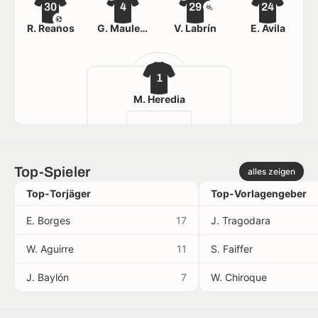
30
4
29
24
R. Reaños
G. Maulella
V. Labrín
E. Ávila
1
M. Heredia
Top-Spieler
alles zeigen
Top-Torjäger
Top-Vorlagengeber
E. Borges
17
J. Tragodara
W. Aguirre
11
S. Faiffer
J. Baylón
7
W. Chiroque