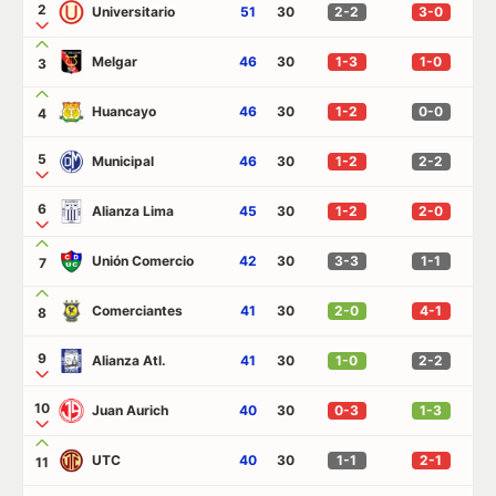
2
Universitario
51
30
2-2
3-0
Melgar
46
30
1-3
1-0
3
Huancayo
46
30
1-2
0-0
4
5
Municipal
46
30
1-2
2-2
6
Alianza Lima
45
30
1-2
2-0
Unión Comercio
42
30
3-3
1-1
7
Comerciantes
41
30
2-0
4-1
8
9
Alianza Atl.
41
30
1-0
2-2
10
Juan Aurich
40
30
0-3
1-3
UTC
40
30
1-1
2-1
11