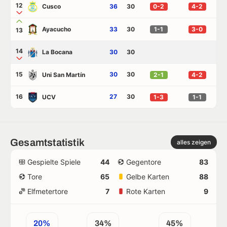
12
Cusco
36
30
0-2
4-2
Ayacucho
33
30
1-1
3-0
13
14
La Bocana
30
30
15
30
30
Uni San Martín
2-1
4-2
16
27
30
UCV
1-3
1-1
Gesamtstatistik
alles zeigen
Gespielte Spiele
44
Gegentore
83
Tore
65
Gelbe Karten
88
Elfmetertore
7
Rote Karten
9
20%
34%
45%