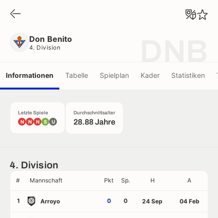
Don Benito
4. Division
Don Benito
DNB
4. Division
Informationen
Tabelle
Spielplan
Kader
Statistiken
Letzte Spiele
Durchschnittsalter
28.88 Jahre
N
N
N
S
U
4. Division
#
Mannschaft
Pkt
Sp.
H
A
1
0
0
Arroyo
24 Sep
04 Feb