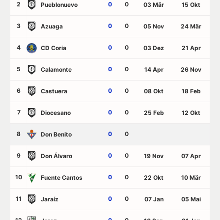
2
0
0
Pueblonuevo
03 Mär
15 Okt
3
0
0
Azuaga
05 Nov
24 Mär
4
0
0
CD Coria
03 Dez
21 Apr
5
0
0
Calamonte
14 Apr
26 Nov
6
0
0
Castuera
08 Okt
18 Feb
7
0
0
Diocesano
25 Feb
12 Okt
8
0
0
Don Benito
9
0
0
Don Álvaro
19 Nov
07 Apr
10
0
0
Fuente Cantos
22 Okt
10 Mär
11
0
0
Jaraíz
07 Jan
05 Mai