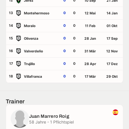
12
0
0
Jerez
10 Sep
21 Jan
13
0
0
Montehermoso
12 Mai
14 Jan
14
0
0
Moralo
11 Feb
01 Okt
15
0
0
Olivenza
28 Jan
17 Sep
16
0
0
Valverdeño
31 Mär
12 Nov
17
0
0
Trujillo
28 Apr
17 Dez
18
0
0
Villafranca
17 Mär
29 Okt
Trainer
Juan Marrero Roig
58 Jahre - 1 Pflichtspiel