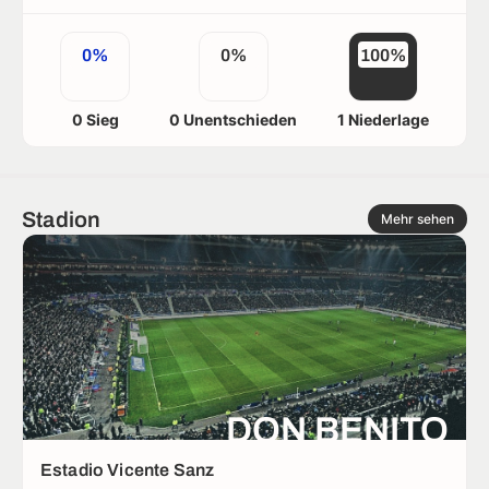
0%
0%
100%
0 Sieg
0 Unentschieden
1 Niederlage
Stadion
Mehr sehen
DON BENITO
Estadio Vicente Sanz