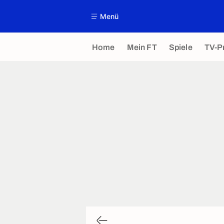
Menü
Home
Mein FT
Spiele
TV-P