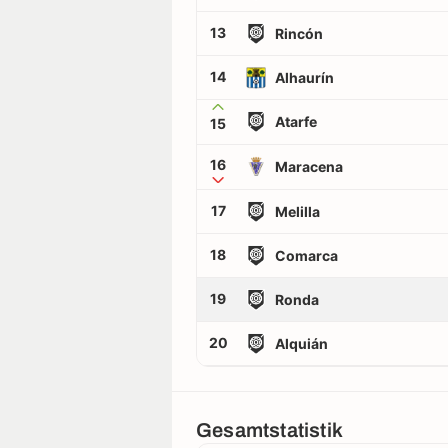
13
Rincón
14
Alhaurín
Atarfe
15
16
Maracena
17
Melilla
18
Comarca
19
Ronda
20
Alquián
Gesamtstatistik