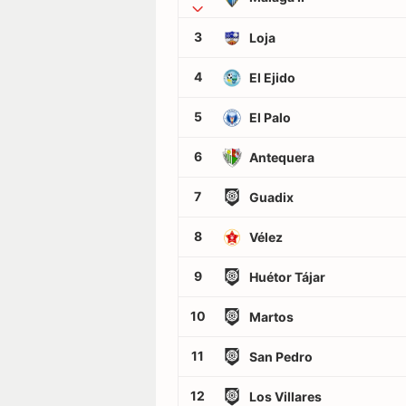
3
Loja
4
El Ejido
5
El Palo
6
Antequera
7
Guadix
8
Vélez
9
Huétor Tájar
10
Martos
11
San Pedro
12
Los Villares