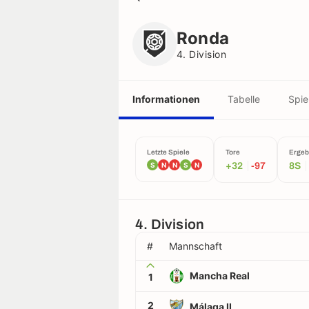
Ronda
4. Division
Ronda
4. Division
Informationen
Tabelle
Spie
Letzte Spiele
Tore
Ergeb
S
N
N
S
N
+32
-97
8S
4. Division
#
Mannschaft
Mancha Real
1
2
Málaga II