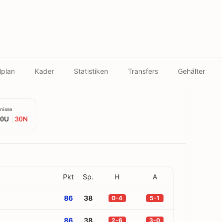
lplan
Kader
Statistiken
Transfers
Gehälter
nisse
0U
30N
Pkt
Sp.
H
A
86
38
0-4
5-1
86
38
2-6
3-0