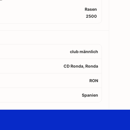
Rasen
2500
club männlich
CD Ronda, Ronda
RON
Spanien