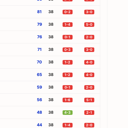
81
38
0-2
3-0
79
38
1-4
5-0
76
38
0-1
2-0
71
38
0-3
3-0
70
38
1-2
4-0
65
38
1-2
4-0
59
38
0-1
2-0
56
38
1-6
5-1
48
38
4-3
2-1
44
38
1-4
2-0