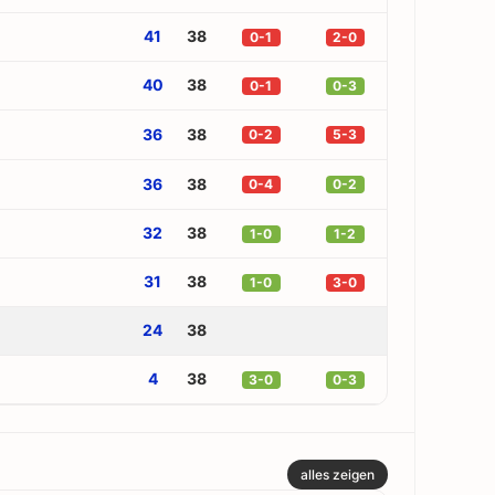
41
38
0-1
2-0
40
38
0-1
0-3
36
38
0-2
5-3
36
38
0-4
0-2
32
38
1-0
1-2
31
38
1-0
3-0
24
38
4
38
3-0
0-3
alles zeigen