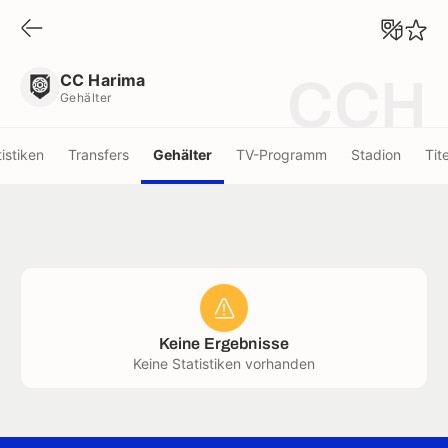
CC Harima
Gehälter
CC Harima
CCH
Gehälter
tistiken
Transfers
Gehälter
TV-Programm
Stadion
Tite
Keine Ergebnisse
Keine Statistiken vorhanden