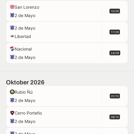
San Lorenzo
10/09
2 de Mayo
2 de Mayo
17/09
Libertad
Nacional
24/09
2 de Mayo
Oktober 2026
Rubio Ñú
01/10
2 de Mayo
Cerro Porteño
08/10
2 de Mayo
2 de Mayo